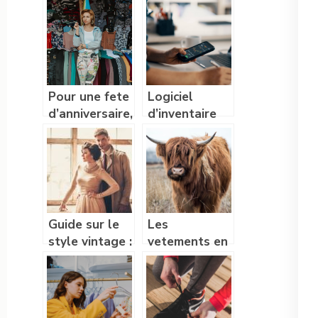
sortes de
pour femme ?
boucle de
ceinture
Pour une fete
Logiciel
d’anniversaire,
d’inventaire
que faut-il
de stocks : a
porter ?
quoi ca sert ?
Guide sur le
Les
style vintage :
vetements en
on vous dit
laine de yack,
tout !
le luxe
rencontre la
tendance