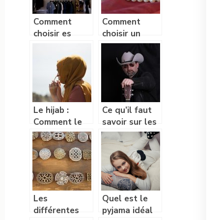
une alliance ?
Comment
Comment
choisir es
choisir un
vêtements en
bijou fantaisie
fonction de sa
?
silhouette
Le hijab :
Ce qu’il faut
Comment le
savoir sur les
choisir en
vetements
fonction de
Westerns
son teint ?
pour homme
Les
Quel est le
différentes
pyjama idéal