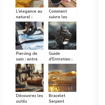
L’elegance au
Comment
naturel :
suivre les
adoptez les
dernières
vetements
sorties de
ecologiques
sneakers ?
pour un style
respectueux
de la planete
Piercing de
Guide
sein : entre
d’Entretien :
tendance et
Comment
symbolisme,
Préserver
un choix
l’Éclat de
audacieux
Votre Bague
Tête de
Cheval en
Découvrez les
Bracelet
Acier
outils
Serpent