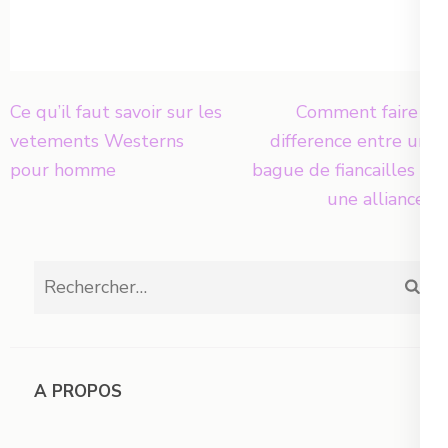
essentiels en
Odyssee :
maroquinerie
L’élégance
pour les
mythologique
professionnels
en plaqué or
Navigation
: Guide
Ce qu’il faut savoir sur les
Comment faire la
complet pour
de
vetements Westerns
difference entre une
équiper votre
l’article
pour homme
bague de fiancailles et
atelier
une alliance ?
Rechercher :
A PROPOS