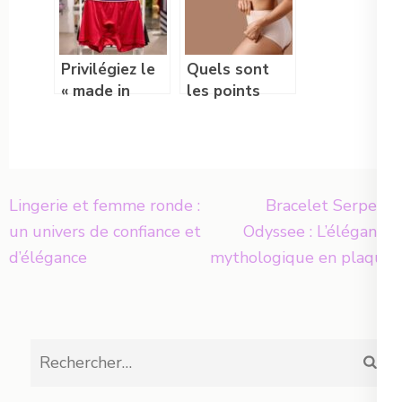
Privilégiez le
Quels sont
« made in
les points
France » pour
importants à
vos sous-
vérifier pour
vêtements
choisir une
culotte
Navigation
menstruelle ?
Lingerie et femme ronde :
Bracelet Serpent
de
un univers de confiance et
Odyssee : L’élégance
l’article
d’élégance
mythologique en plaqué
or
Rechercher :